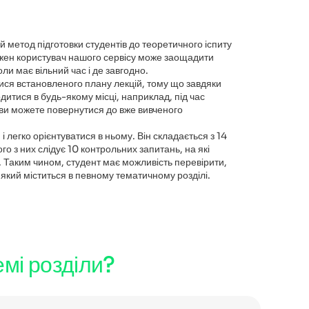
й метод підготовки студентів до теоретичного іспиту
ожен користувач нашого сервісу може заощадити
оли має вільний час і де завгодно.
ися встановленого плану лекцій, тому що завдяки
итися в будь-якому місці, наприклад, під час
с ви можете повернутися до вже вивченого
і легко орієнтуватися в ньому. Він складається з 14
ого з них слідує 10 контрольних запитань, на які
. Таким чином, студент має можливість перевірити,
, який міститься в певному тематичному розділі.
емі розділи?