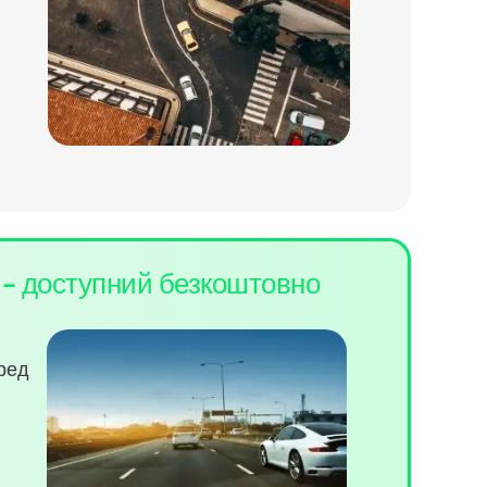
в
- доступний безкоштовно
еред