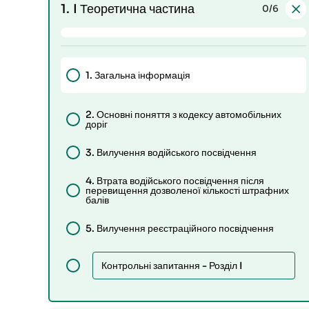
1.
I Теоретична частина
0
/6
1.
Загальна інформація
2.
Основні поняття з кодексу автомобільних
доріг
3.
Вилучення водійського посвідчення
4.
Втрата водійського посвідчення після
перевищення дозволеної кількості штрафних
балів
5.
Вилучення реєстраційного посвідчення
Контрольні запитання - Розділ I