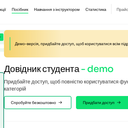
кції
Посібник
Навчання з інструктором
Статистика
Прайс
Демо-версія, придбайте доступ, щоб користуватися всім пі
Довідник студента
- demo
Придбайте доступ, щоб повністю користуватися фун
категорій
Спробуйте безкоштовно
Придбати доступ