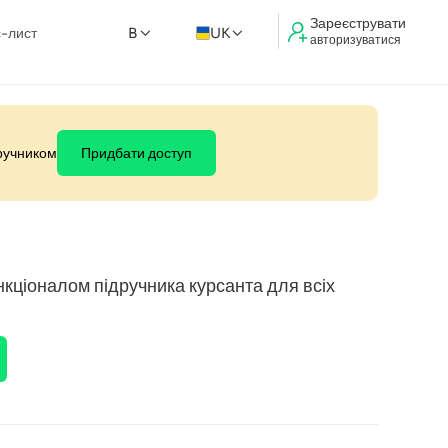
Зареєструвати
-лист
B
UK
авторизуватися
дручником
Придбати доступ
кціоналом підручника курсанта для всіх