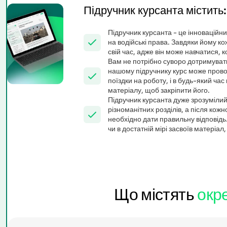
Підручник курсанта містить:
Підручник курсанта - це інноваційни
на водійські права. Завдяки йому к
свій час, адже він може навчатися, к
Вам не потрібно суворо дотримуват
нашому підручнику курс може провод
поїздки на роботу, і в будь-який ча
матеріалу, щоб закріпити його.
Підручник курсанта дуже зрозумілий 
різноманітних розділів, а після кожн
необхідно дати правильну відповідь
чи в достатній мірі засвоїв матеріал
Що містять
окр