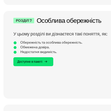
Особлива обережність
РОЗДІЛ 7
У цьому розділі ви дізнаєтеся такі поняття, як:
Обережність та особлива обережність.
Обмежена довіра.
Недостатня видимість.
Доступне в пакеті