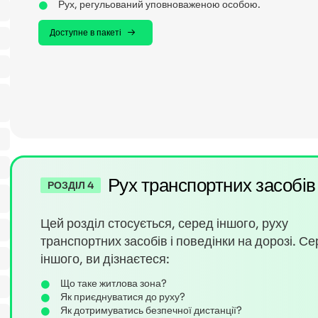
Рух, регульований уповноваженою особою.
Доступне в пакеті
Рух транспортних засобі
РОЗДІЛ 4
Цей розділ стосується, серед іншого, руху
транспортних засобів і поведінки на дорозі. С
іншого, ви дізнаєтеся:
Що таке житлова зона?
Як приєднуватися до руху?
Як дотримуватись безпечної дистанції?