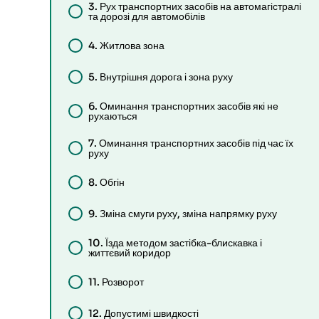
3.
Рух транспортних засобів на автомагістралі
та дорозі для автомобілів
4.
Житлова зона
5.
Внутрішня дорога і зона руху
6.
Оминання транспортних засобів які не
рухаються
7.
Оминання транспортних засобів під час їх
руху
8.
Обгін
9.
Зміна смуги руху, зміна напрямку руху
10.
Їзда методом застібка-блискавка і
життєвий коридор
11.
Розворот
12.
Допустимі швидкості