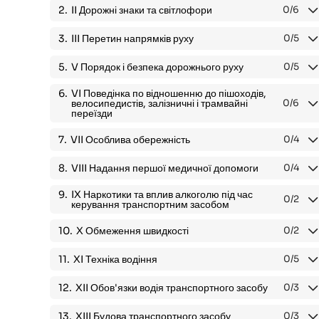
2.
II Дорожні знаки та світлофори
0
/6
3.
III Перетин напрямків руху
0
/5
5.
V Порядок і безпека дорожнього руху
0
/5
6.
VI Поведінка по відношенню до пішоходів,
велосипедистів, залізничні і трамвайні
0
/6
переїзди
7.
VII Особлива обережність
0
/4
8.
VIII Надання першої медичної допомоги
0
/4
9.
IX Наркотики та вплив алкоголю під час
0
/2
керування транспортним засобом
10.
X Обмеження швидкості
0
/2
11.
XI Техніка водіння
0
/5
12.
XII Обов'язки водія транспортного засобу
0
/3
13.
XIII Будова транспортного засобу
0
/3