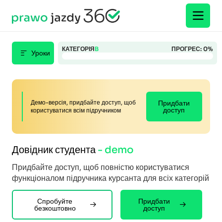
КАТЕГОРІЯ
B
ПРОГРЕС:
0
%
Уроки
Демо-версія, придбайте доступ, щоб
Придбати
доступ
користуватися всім підручником
Довідник студента
- demo
Придбайте доступ, щоб повністю користуватися
функціоналом підручника курсанта для всіх категорій
Спробуйте
Придбати
безкоштовно
доступ