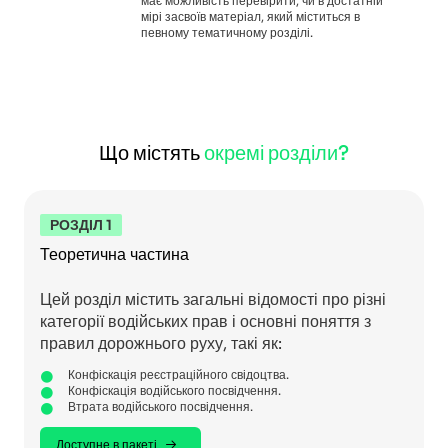
має можливість перевірити, чи в достатній
мірі засвоїв матеріал, який міститься в
певному тематичному розділі.
Що містять
окремі розділи?
РОЗДІЛ 1
Теоретична частина
Цей розділ містить загальні відомості про різні
категорії водійських прав і основні поняття з
правил дорожнього руху, такі як:
Конфіскація реєстраційного свідоцтва.
Конфіскація водійського посвідчення.
Втрата водійського посвідчення.
Доступне в пакеті