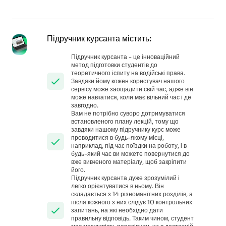
Підручник курсанта містить:
Підручник курсанта - це інноваційний
метод підготовки студентів до
теоретичного іспиту на водійські права.
Завдяки йому кожен користувач нашого
сервісу може заощадити свій час, адже він
може навчатися, коли має вільний час і де
завгодно.
Вам не потрібно суворо дотримуватися
встановленого плану лекцій, тому що
завдяки нашому підручнику курс може
проводитися в будь-якому місці,
наприклад, під час поїздки на роботу, і в
будь-який час ви можете повернутися до
вже вивченого матеріалу, щоб закріпити
його.
Підручник курсанта дуже зрозумілий і
легко орієнтуватися в ньому. Він
складається з 14 різноманітних розділів, а
після кожного з них слідує 10 контрольних
запитань, на які необхідно дати
правильну відповідь. Таким чином, студент