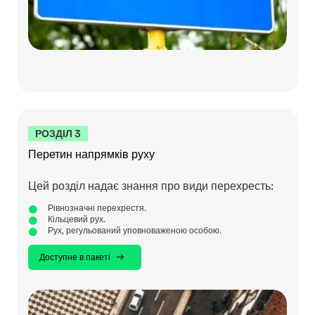
РОЗДІЛ 3
Перетин напрямків руху
Цей розділ надає знання про види перехресть:
Рівнозначні перехрестя.
Кільцевий рух.
Рух, регульований уповноваженою особою.
Доступне в пакеті