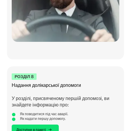
РОЗДІЛ 8
Надання долікарської допомоги
У розділі, присвяченому першій допомозі, ви
знайдете інформацію про:
Як поводитися під час аварії.
Як надати першу допомогу.
Доступне в пакеті