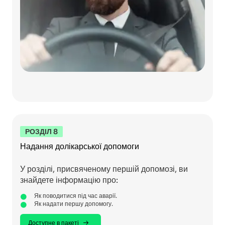
РОЗДІЛ 8
Надання долікарської допомоги
У розділі, присвяченому першій допомозі, ви
знайдете інформацію про:
Як поводитися під час аварії.
Як надати першу допомогу.
Доступне в пакеті