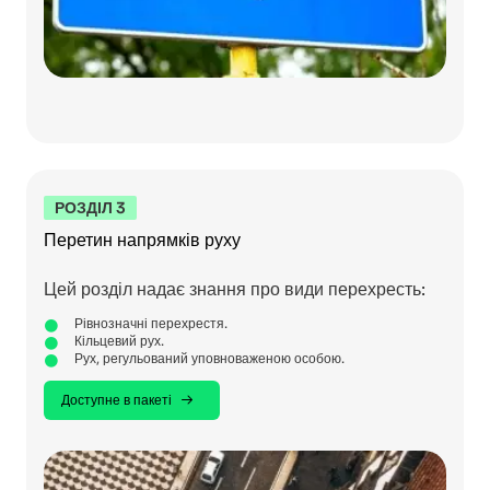
РОЗДІЛ 3
Перетин напрямків руху
Цей розділ надає знання про види перехресть:
Рівнозначні перехрестя.
Кільцевий рух.
Рух, регульований уповноваженою особою.
Доступне в пакеті