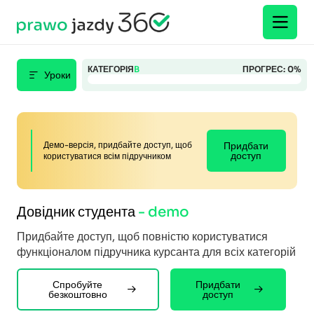
КАТЕГОРІЯ
B
ПРОГРЕС:
0
%
Уроки
Демо-версія, придбайте доступ, щоб
Придбати
доступ
користуватися всім підручником
Довідник студента
- demo
Придбайте доступ, щоб повністю користуватися
функціоналом підручника курсанта для всіх категорій
Спробуйте
Придбати
безкоштовно
доступ