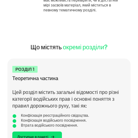
має можливість перевірити, чи в достатній
мірі засвоїв матеріал, який міститься в
певному тематичному розділі.
Що містять
окремі розділи?
РОЗДІЛ 1
Теоретична частина
Цей розділ містить загальні відомості про різні
категорії водійських прав і основні поняття з
правил дорожнього руху, такі як:
Конфіскація реєстраційного свідоцтва.
Конфіскація водійського посвідчення.
Втрата водійського посвідчення.
Доступне в пакеті