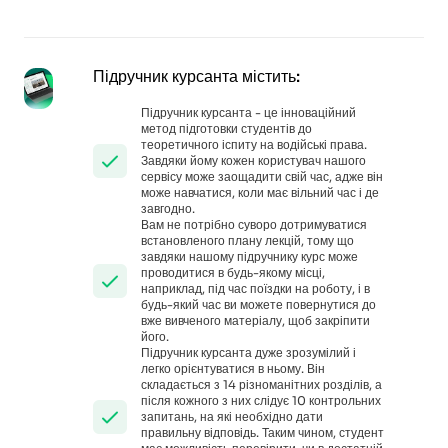
Підручник курсанта містить:
Підручник курсанта - це інноваційний
метод підготовки студентів до
теоретичного іспиту на водійські права.
Завдяки йому кожен користувач нашого
сервісу може заощадити свій час, адже він
може навчатися, коли має вільний час і де
завгодно.
Вам не потрібно суворо дотримуватися
встановленого плану лекцій, тому що
завдяки нашому підручнику курс може
проводитися в будь-якому місці,
наприклад, під час поїздки на роботу, і в
будь-який час ви можете повернутися до
вже вивченого матеріалу, щоб закріпити
його.
Підручник курсанта дуже зрозумілий і
легко орієнтуватися в ньому. Він
складається з 14 різноманітних розділів, а
після кожного з них слідує 10 контрольних
запитань, на які необхідно дати
правильну відповідь. Таким чином, студент