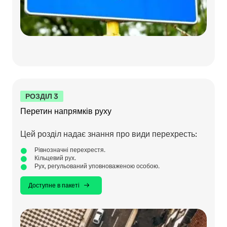
РОЗДІЛ 3
Перетин напрямків руху
Цей розділ надає знання про види перехресть:
Рівнозначні перехрестя.
Кільцевий рух.
Рух, регульований уповноваженою особою.
Доступне в пакеті