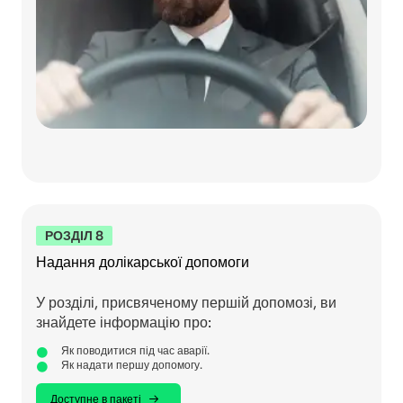
РОЗДІЛ 8
Надання долікарської допомоги
У розділі, присвяченому першій допомозі, ви
знайдете інформацію про:
Як поводитися під час аварії.
Як надати першу допомогу.
Доступне в пакеті