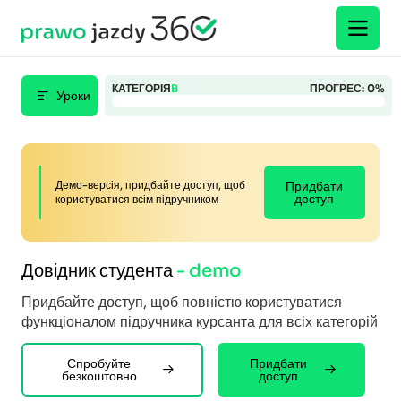
КАТЕГОРІЯ
B
ПРОГРЕС:
0
%
Уроки
Демо-версія, придбайте доступ, щоб
Придбати
доступ
користуватися всім підручником
Довідник студента
- demo
Придбайте доступ, щоб повністю користуватися
функціоналом підручника курсанта для всіх категорій
Спробуйте
Придбати
безкоштовно
доступ