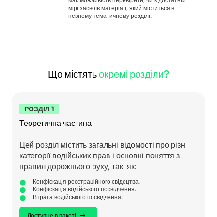
має можливість перевірити, чи в достатній
мірі засвоїв матеріал, який міститься в
певному тематичному розділі.
Що містять
окремі розділи?
РОЗДІЛ 1
Теоретична частина
Цей розділ містить загальні відомості про різні
категорії водійських прав і основні поняття з
правил дорожнього руху, такі як:
Конфіскація реєстраційного свідоцтва.
Конфіскація водійського посвідчення.
Втрата водійського посвідчення.
Доступне в пакеті