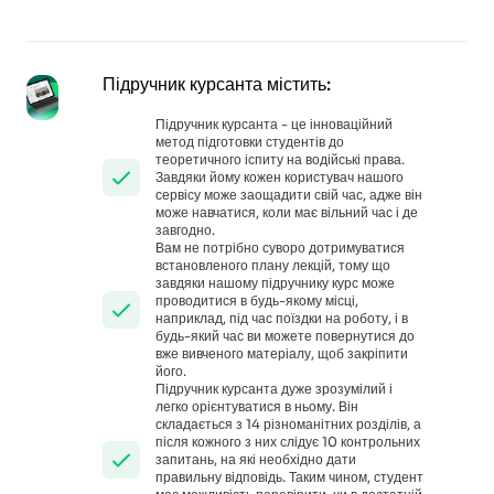
Підручник курсанта містить:
Підручник курсанта - це інноваційний
метод підготовки студентів до
теоретичного іспиту на водійські права.
Завдяки йому кожен користувач нашого
сервісу може заощадити свій час, адже він
може навчатися, коли має вільний час і де
завгодно.
Вам не потрібно суворо дотримуватися
встановленого плану лекцій, тому що
завдяки нашому підручнику курс може
проводитися в будь-якому місці,
наприклад, під час поїздки на роботу, і в
будь-який час ви можете повернутися до
вже вивченого матеріалу, щоб закріпити
його.
Підручник курсанта дуже зрозумілий і
легко орієнтуватися в ньому. Він
складається з 14 різноманітних розділів, а
після кожного з них слідує 10 контрольних
запитань, на які необхідно дати
правильну відповідь. Таким чином, студент