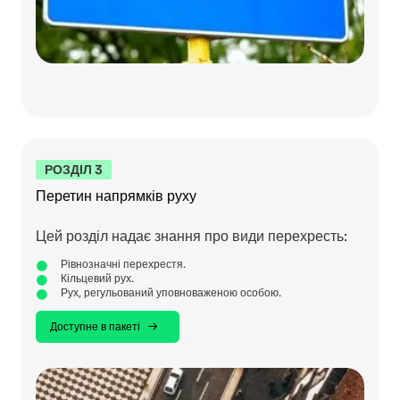
РОЗДІЛ 3
Перетин напрямків руху
Цей розділ надає знання про види перехресть:
Рівнозначні перехрестя.
Кільцевий рух.
Рух, регульований уповноваженою особою.
Доступне в пакеті