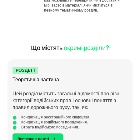
має можливість перевірити, чи в достатній
мірі засвоїв матеріал, який міститься в
певному тематичному розділі.
Що містять
окремі розділи?
РОЗДІЛ 1
Теоретична частина
Цей розділ містить загальні відомості про різні
категорії водійських прав і основні поняття з
правил дорожнього руху, такі як:
Конфіскація реєстраційного свідоцтва.
Конфіскація водійського посвідчення.
Втрата водійського посвідчення.
Доступне в пакеті