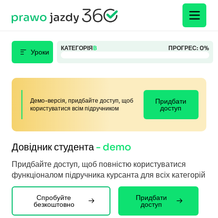
КАТЕГОРІЯ
B
ПРОГРЕС:
0
%
Уроки
Демо-версія, придбайте доступ, щоб
Придбати
доступ
користуватися всім підручником
Довідник студента
- demo
Придбайте доступ, щоб повністю користуватися
функціоналом підручника курсанта для всіх категорій
Спробуйте
Придбати
безкоштовно
доступ