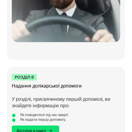
РОЗДІЛ 8
Надання долікарської допомоги
У розділі, присвяченому першій допомозі, ви
знайдете інформацію про:
Як поводитися під час аварії.
Як надати першу допомогу.
Доступне в пакеті