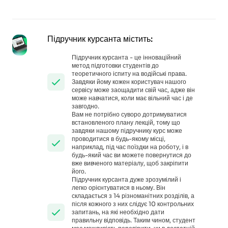
Підручник курсанта містить:
Підручник курсанта - це інноваційний
метод підготовки студентів до
теоретичного іспиту на водійські права.
Завдяки йому кожен користувач нашого
сервісу може заощадити свій час, адже він
може навчатися, коли має вільний час і де
завгодно.
Вам не потрібно суворо дотримуватися
встановленого плану лекцій, тому що
завдяки нашому підручнику курс може
проводитися в будь-якому місці,
наприклад, під час поїздки на роботу, і в
будь-який час ви можете повернутися до
вже вивченого матеріалу, щоб закріпити
його.
Підручник курсанта дуже зрозумілий і
легко орієнтуватися в ньому. Він
складається з 14 різноманітних розділів, а
після кожного з них слідує 10 контрольних
запитань, на які необхідно дати
правильну відповідь. Таким чином, студент