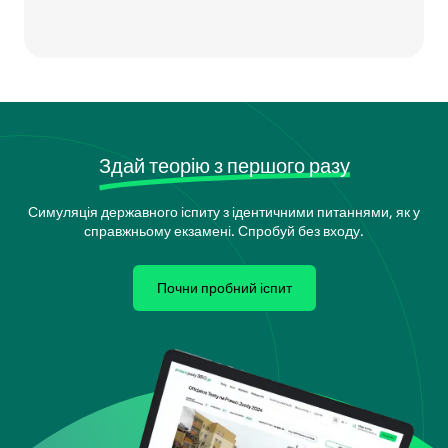
Здай теорію з першого разу
Симуляція державного іспиту з ідентичними питаннями, як у
справжньому екзамені. Спробуй без входу.
Почни пробний іспит