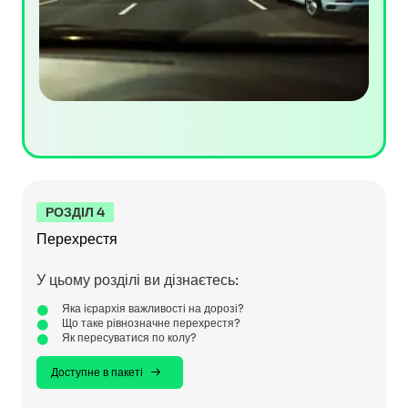
РОЗДІЛ 4
Перехрестя
У цьому розділі ви дізнаєтесь:
Яка ієрархія важливості на дорозі?
Що таке рівнозначне перехрестя?
Як пересуватися по колу?
Доступне в пакеті