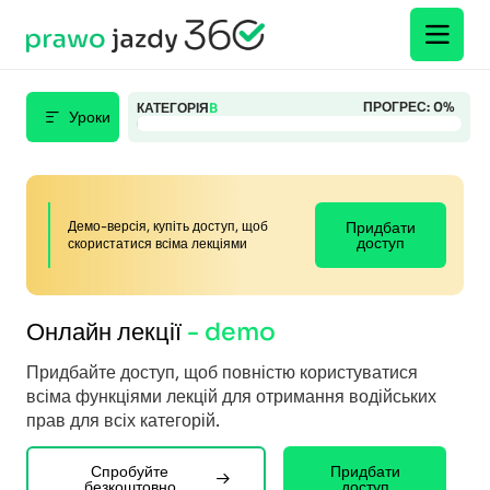
ПРОГРЕС:
0
%
КАТЕГОРІЯ
B
Уроки
Демо-версія, купіть доступ, щоб
Придбати
доступ
скористатися всіма лекціями
Онлайн лекції
- demo
Придбайте доступ, щоб повністю користуватися
всіма функціями лекцій для отримання водійських
прав для всіх категорій.
Спробуйте
Придбати
безкоштовно
доступ