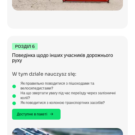
РОЗДІЛ 6
Поведінка щодо інших учасників дорожнього
руху
W tym dziale nauczysz się:
Як правильно поводитися з пішоходами та
велосипедистами?
На що звертати увагу під час переїзду через залізничні
колії?
Як поводитися з колоною транспортних засобів?
Доступне в пакеті