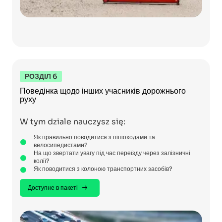
РОЗДІЛ 6
Поведінка щодо інших учасників дорожнього
руху
W tym dziale nauczysz się:
Як правильно поводитися з пішоходами та
велосипедистами?
На що звертати увагу під час переїзду через залізничні
колії?
Як поводитися з колоною транспортних засобів?
Доступне в пакеті