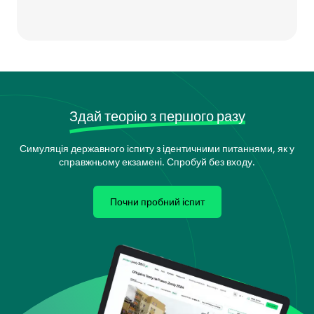
Здай теорію з першого разу
Симуляція державного іспиту з ідентичними питаннями, як у
справжньому екзамені. Спробуй без входу.
Почни пробний іспит