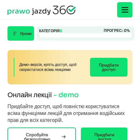
ПРОГРЕС:
0
%
КАТЕГОРІЯ
B
Уроки
Демо-версія, купіть доступ, щоб
Придбати
доступ
скористатися всіма лекціями
Онлайн лекції
- demo
Придбайте доступ, щоб повністю користуватися
всіма функціями лекцій для отримання водійських
прав для всіх категорій.
Спробуйте
Придбати
безкоштовно
доступ