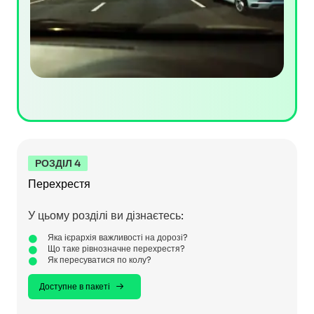
РОЗДІЛ 4
Перехрестя
У цьому розділі ви дізнаєтесь:
Яка ієрархія важливості на дорозі?
Що таке рівнозначне перехрестя?
Як пересуватися по колу?
Доступне в пакеті