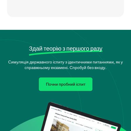
Здай теорію з першого разу
Симуляція державного іспиту з ідентичними питаннями, як у
справжньому екзамені. Спробуй без входу.
Почни пробний іспит