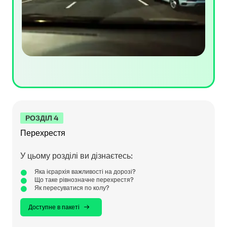
РОЗДІЛ 4
Перехрестя
У цьому розділі ви дізнаєтесь:
Яка ієрархія важливості на дорозі?
Що таке рівнозначне перехрестя?
Як пересуватися по колу?
Доступне в пакеті