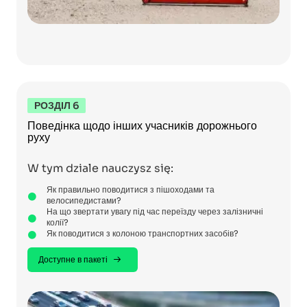
РОЗДІЛ 6
Поведінка щодо інших учасників дорожнього
руху
W tym dziale nauczysz się:
Як правильно поводитися з пішоходами та
велосипедистами?
На що звертати увагу під час переїзду через залізничні
колії?
Як поводитися з колоною транспортних засобів?
Доступне в пакеті