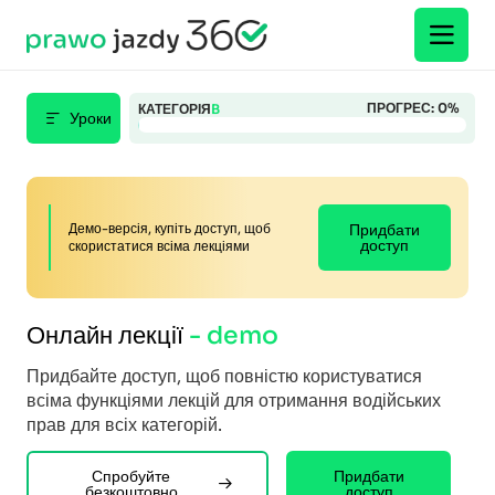
ПРОГРЕС:
0
%
КАТЕГОРІЯ
B
Уроки
Демо-версія, купіть доступ, щоб
Придбати
доступ
скористатися всіма лекціями
Онлайн лекції
- demo
Придбайте доступ, щоб повністю користуватися
всіма функціями лекцій для отримання водійських
прав для всіх категорій.
Спробуйте
Придбати
безкоштовно
доступ