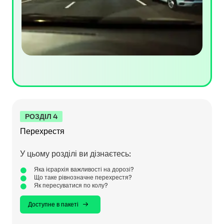
РОЗДІЛ 4
Перехрестя
У цьому розділі ви дізнаєтесь:
Яка ієрархія важливості на дорозі?
Що таке рівнозначне перехрестя?
Як пересуватися по колу?
Доступне в пакеті