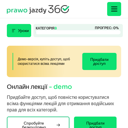
ПРОГРЕС:
0
%
КАТЕГОРІЯ
B
Уроки
Демо-версія, купіть доступ, щоб
Придбати
доступ
скористатися всіма лекціями
Онлайн лекції
- demo
Придбайте доступ, щоб повністю користуватися
всіма функціями лекцій для отримання водійських
прав для всіх категорій.
Спробуйте
Придбати
безкоштовно
доступ