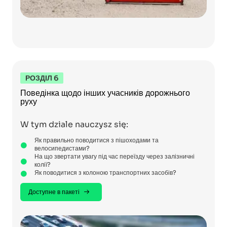
РОЗДІЛ 6
Поведінка щодо інших учасників дорожнього
руху
W tym dziale nauczysz się:
Як правильно поводитися з пішоходами та
велосипедистами?
На що звертати увагу під час переїзду через залізничні
колії?
Як поводитися з колоною транспортних засобів?
Доступне в пакеті