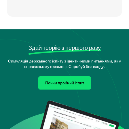
Здай теорію з першого разу
Симуляція державного іспиту з ідентичними питаннями, як у
справжньому екзамені. Спробуй без входу.
Почни пробний іспит