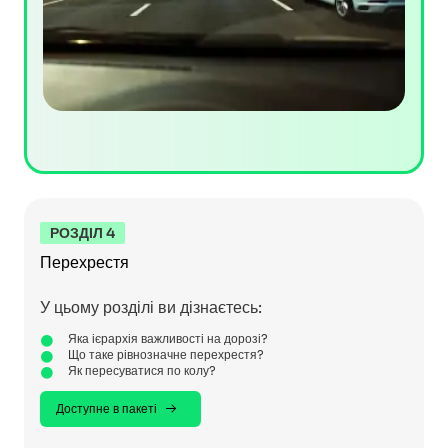
РОЗДІЛ 4
Перехрестя
У цьому розділі ви дізнаєтесь:
Яка ієрархія важливості на дорозі?
Що таке рівнозначне перехрестя?
Як пересуватися по колу?
Доступне в пакеті