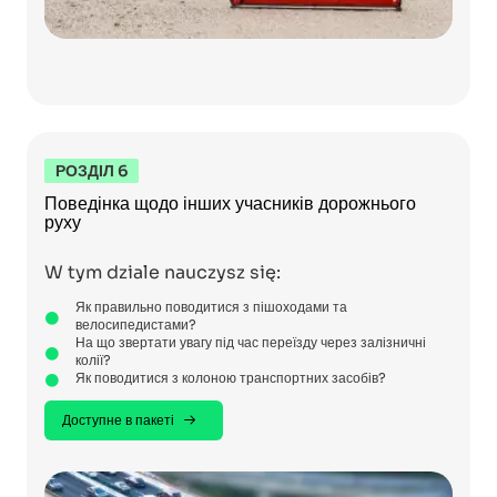
РОЗДІЛ 6
Поведінка щодо інших учасників дорожнього
руху
W tym dziale nauczysz się:
Як правильно поводитися з пішоходами та
велосипедистами?
На що звертати увагу під час переїзду через залізничні
колії?
Як поводитися з колоною транспортних засобів?
Доступне в пакеті