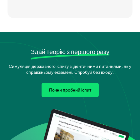
Здай теорію з першого разу
Симуляція державного іспиту з ідентичними питаннями, як у
справжньому екзамені. Спробуй без входу.
Почни пробний іспит