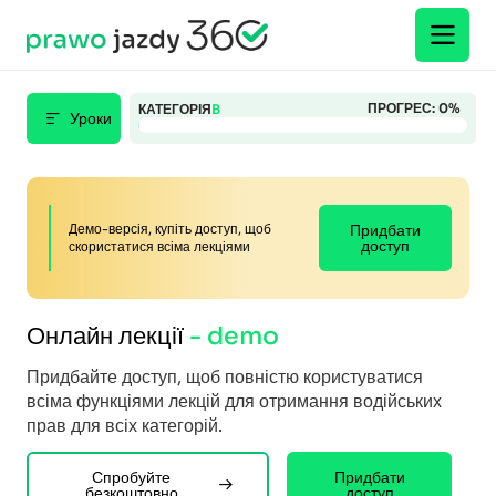
ПРОГРЕС:
0
%
КАТЕГОРІЯ
B
Уроки
Демо-версія, купіть доступ, щоб
Придбати
доступ
скористатися всіма лекціями
Онлайн лекції
- demo
Придбайте доступ, щоб повністю користуватися
всіма функціями лекцій для отримання водійських
прав для всіх категорій.
Спробуйте
Придбати
безкоштовно
доступ