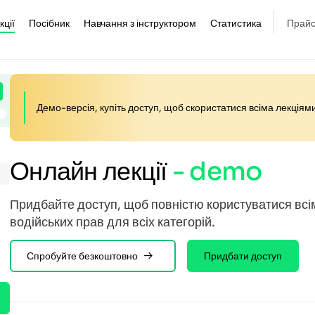
кції
Посібник
Навчання з інструктором
Статистика
Прайс
Демо-версія, купіть доступ, щоб скористатися всіма лекціям
Онлайн лекції
- demo
Придбайте доступ, щоб повністю користуватися всі
водійських прав для всіх категорій.
Спробуйте безкоштовно
Придбати доступ