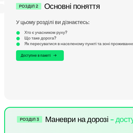
Основні поняття
РОЗДІЛ 2
У цьому розділі ви дізнаєтесь:
Хто є учасником руху?
Що таке дорога?
Як пересуватися в населеному пункті та зоні проживанн
Доступне в пакеті
Маневри на дорозі
- дост
РОЗДІЛ 3