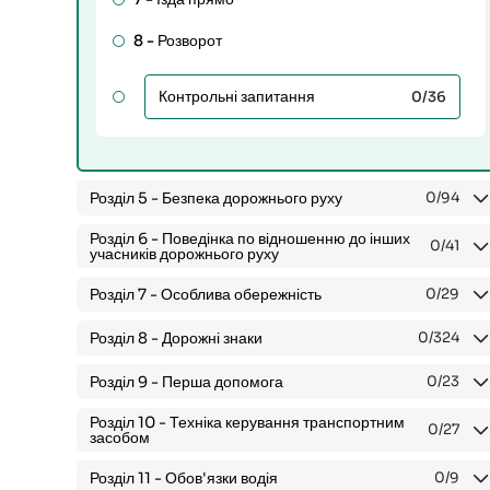
8 -
Розворот
Контрольні запитання
0
/36
Розділ 5 -
Безпека дорожнього руху
0
/94
Розділ 6 -
Поведінка по відношенню до інших
0
/41
учасників дорожнього руху
Розділ 7 -
Особлива обережність
0
/29
Розділ 8 -
Дорожні знаки
0
/324
Розділ 9 -
Перша допомога
0
/23
Розділ 10 -
Техніка керування транспортним
0
/27
засобом
Розділ 11 -
Обов'язки водія
0
/9