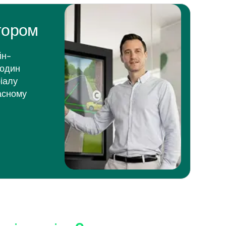
тором
йн-
годин
ріалу
ласному