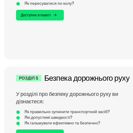
Як пересуватися по колу?
Доступне в пакеті
Безпека дорожнього руху
РОЗДІЛ 5
У розділі про безпеку дорожнього руху ви
дізнаєтеся:
Як правильно зупинити транспортний засіб?
Які допустимі швидкості?
Як гальмувати ефективно та безпечно?