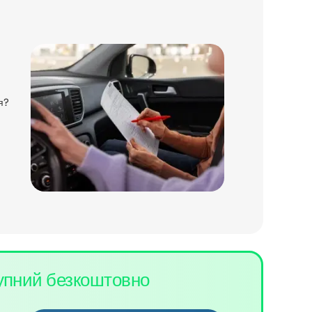
я?
упний безкоштовно