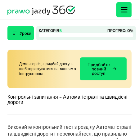
КАТЕГОРІЯ
B
ПРОГРЕС:
0%
Уроки
Демо-версія, придбай доступ,
Придбайте
повний
щоб користуватися навчанням з
доступ
інструктором
Контрольні запитання - Автомагістралі та швидкісні
дороги
Виконайте контрольний тест з розділу Автомагістралі
та швидкісні дороги і переконайтеся, що правильно