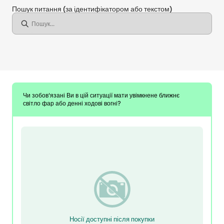
Пошук питання
(за ідентифікатором або текстом)
Чи зобов'язані Ви в цій ситуації мати увімкнене ближнє
світло фар або денні ходові вогні?
Носії доступні після покупки