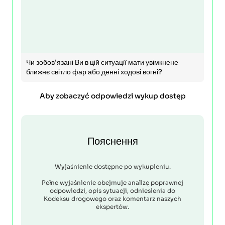
Чи зобов'язані Ви в цій ситуації мати увімкнене
ближнє світло фар або денні ходові вогні?
Aby zobaczyć odpowiedzi wykup dostęp
Пояснення
Wyjaśnienie dostępne po wykupieniu.
Pełne wyjaśnienie obejmuje analizę poprawnej
odpowiedzi, opis sytuacji, odniesienia do
Kodeksu drogowego oraz komentarz naszych
ekspertów.