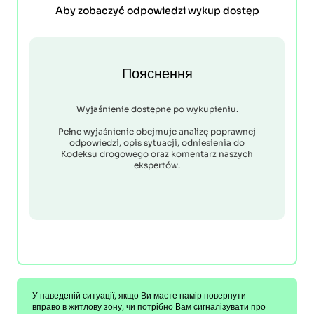
Aby zobaczyć odpowiedzi wykup dostęp
Пояснення
Wyjaśnienie dostępne po wykupieniu.
Pełne wyjaśnienie obejmuje analizę poprawnej
odpowiedzi, opis sytuacji, odniesienia do
Kodeksu drogowego oraz komentarz naszych
ekspertów.
У наведеній ситуації, якщо Ви маєте намір повернути
вправо в житлову зону, чи потрібно Вам сигналізувати про