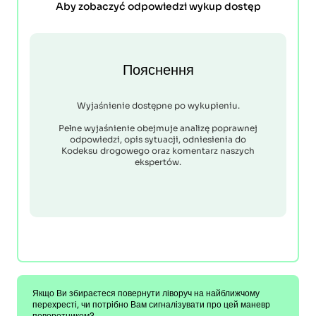
Aby zobaczyć odpowiedzi wykup dostęp
Пояснення
Wyjaśnienie dostępne po wykupieniu.
Pełne wyjaśnienie obejmuje analizę poprawnej
odpowiedzi, opis sytuacji, odniesienia do
Kodeksu drogowego oraz komentarz naszych
ekspertów.
Якщо Ви збираєтеся повернути ліворуч на найближчому
перехресті, чи потрібно Вам сигналізувати про цей маневр
поворотником?