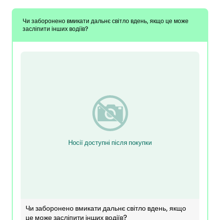
Чи заборонено вмикати дальнє світло вдень, якщо це може
засліпити інших водіїв?
Носії доступні після покупки
Чи заборонено вмикати дальнє світло вдень, якщо
це може засліпити інших водіїв?