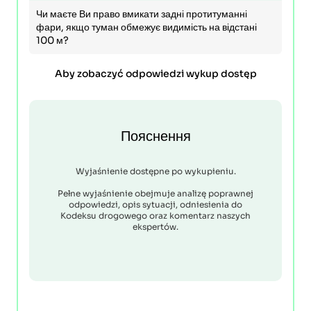
Чи маєте Ви право вмикати задні протитуманні
фари, якщо туман обмежує видимість на відстані
100 м?
Aby zobaczyć odpowiedzi wykup dostęp
Пояснення
Wyjaśnienie dostępne po wykupieniu.
Pełne wyjaśnienie obejmuje analizę poprawnej
odpowiedzi, opis sytuacji, odniesienia do
Kodeksu drogowego oraz komentarz naszych
ekspertów.