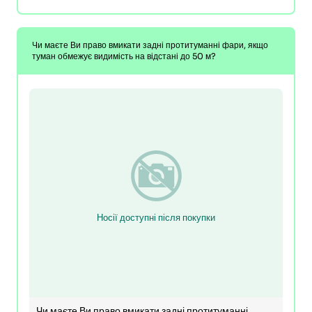
Чи маєте Ви право вмикати задні протитуманні фари, якщо
туман обмежує видимість на відстані до 50 м?
Носії доступні після покупки
Чи маєте Ви право вмикати задні протитуманні