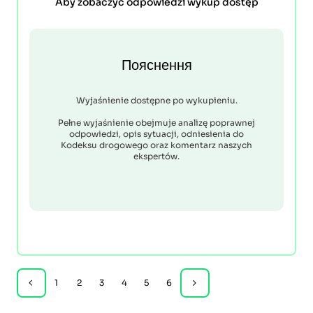
Aby zobaczyć odpowiedzi wykup dostęp
Пояснення
Wyjaśnienie dostępne po wykupieniu.
Pełne wyjaśnienie obejmuje analizę poprawnej
odpowiedzi, opis sytuacji, odniesienia do
Kodeksu drogowego oraz komentarz naszych
ekspertów.
1
2
3
4
5
6