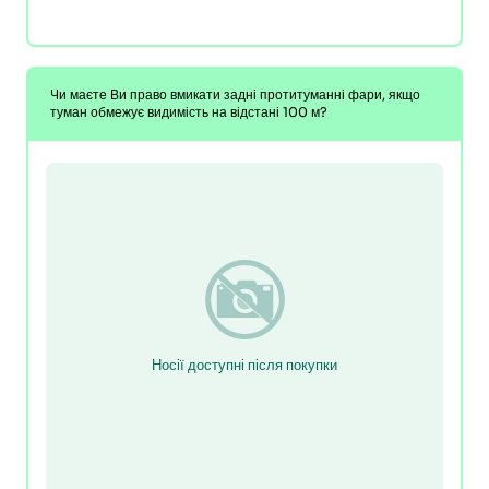
Чи маєте Ви право вмикати задні протитуманні фари, якщо
туман обмежує видимість на відстані 100 м?
Носії доступні після покупки