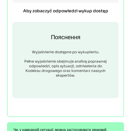
Aby zobaczyć odpowiedzi wykup dostęp
Пояснення
Wyjaśnienie dostępne po wykupieniu.
Pełne wyjaśnienie obejmuje analizę poprawnej
odpowiedzi, opis sytuacji, odniesienia do
Kodeksu drogowego oraz komentarz naszych
ekspertów.
Чи, у наведеній ситуації, можна застосовувати звуковий