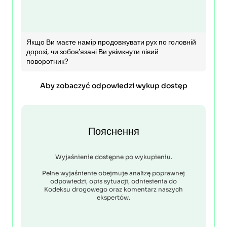
Якщо Ви маєте намір продовжувати рух по головній
дорозі, чи зобов’язані Ви увімкнути лівий
поворотник?
Aby zobaczyć odpowiedzi wykup dostęp
Пояснення
Wyjaśnienie dostępne po wykupieniu.
Pełne wyjaśnienie obejmuje analizę poprawnej
odpowiedzi, opis sytuacji, odniesienia do
Kodeksu drogowego oraz komentarz naszych
ekspertów.