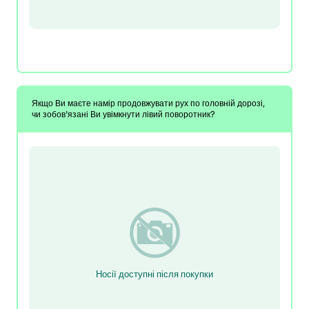
Якщо Ви маєте намір продовжувати рух по головній дорозі,
чи зобов’язані Ви увімкнути лівий поворотник?
Носії доступні після покупки