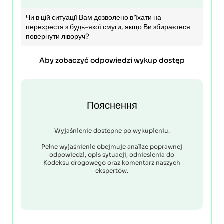
Чи в цій ситуації Вам дозволено в'їхати на
перехрестя з будь-якої смуги, якщо Ви збираєтеся
повернути ліворуч?
Aby zobaczyć odpowiedzi wykup dostęp
Пояснення
Wyjaśnienie dostępne po wykupieniu.
Pełne wyjaśnienie obejmuje analizę poprawnej
odpowiedzi, opis sytuacji, odniesienia do
Kodeksu drogowego oraz komentarz naszych
ekspertów.