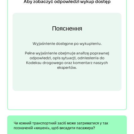
Aby zobaczyć odpowiedzi wykup dostęp
Пояснення
Wyjaśnienie dostępne po wykupieniu.
Pełne wyjaśnienie obejmuje analizę poprawnej
odpowiedzi, opis sytuacji, odniesienia do
Kodeksu drogowego oraz komentarz naszych
ekspertów.
Чи кожний транспортний засіб може затриматися у так
позначеній «кишені», щоб висадити пасажира?