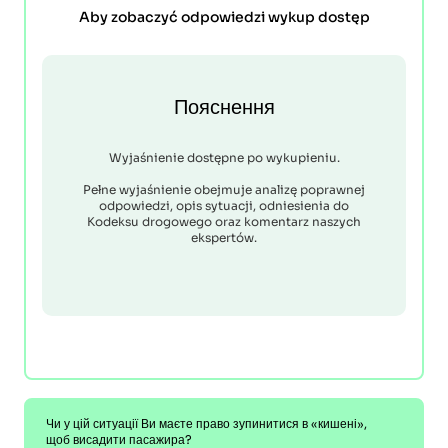
Aby zobaczyć odpowiedzi wykup dostęp
Пояснення
Wyjaśnienie dostępne po wykupieniu.
Pełne wyjaśnienie obejmuje analizę poprawnej
odpowiedzi, opis sytuacji, odniesienia do
Kodeksu drogowego oraz komentarz naszych
ekspertów.
Чи у цій ситуації Ви маєте право зупинитися в «кишені»,
щоб висадити пасажира?