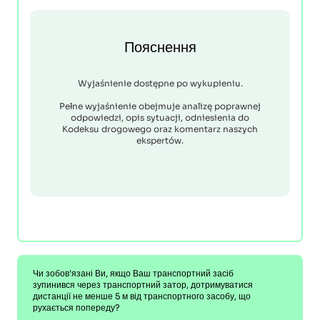
Пояснення
Wyjaśnienie dostępne po wykupieniu.
Pełne wyjaśnienie obejmuje analizę poprawnej
odpowiedzi, opis sytuacji, odniesienia do
Kodeksu drogowego oraz komentarz naszych
ekspertów.
Чи зобов'язані Ви, якщо Ваш транспортний засіб
зупинився через транспортний затор, дотримуватися
дистанції не менше 5 м від транспортного засобу, що
рухається попереду?