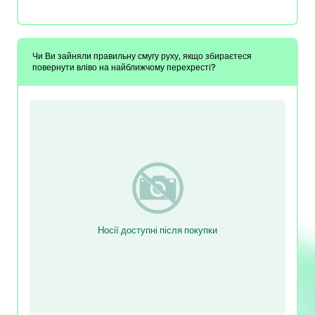
Чи Ви зайняли правильну смугу руху, якщо збираєтеся
повернути вліво на найближчому перехресті?
Носії доступні після покупки