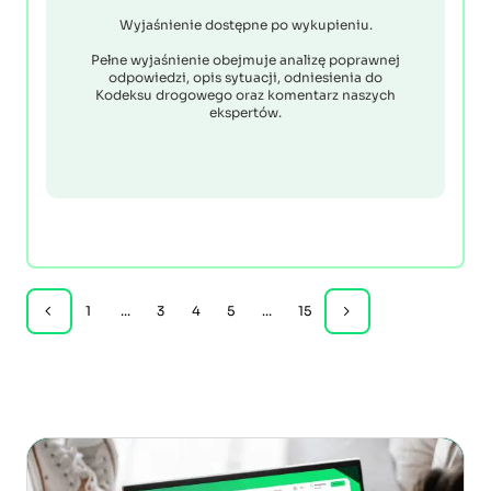
Wyjaśnienie dostępne po wykupieniu.
Pełne wyjaśnienie obejmuje analizę poprawnej
odpowiedzi, opis sytuacji, odniesienia do
Kodeksu drogowego oraz komentarz naszych
ekspertów.
1
...
3
4
5
...
15