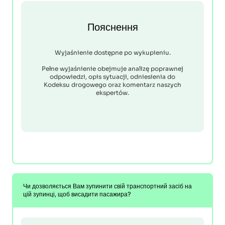
Пояснення
Wyjaśnienie dostępne po wykupieniu.
Pełne wyjaśnienie obejmuje analizę poprawnej
odpowiedzi, opis sytuacji, odniesienia do
Kodeksu drogowego oraz komentarz naszych
ekspertów.
Чи дозволяється Вам зупинити свій транспортний засіб на
цій зупинці, щоб висадити пасажира?