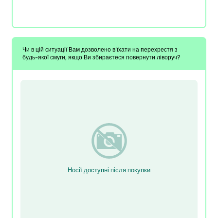
Чи в цій ситуації Вам дозволено в'їхати на перехрестя з
будь-якої смуги, якщо Ви збираєтеся повернути ліворуч?
Носії доступні після покупки