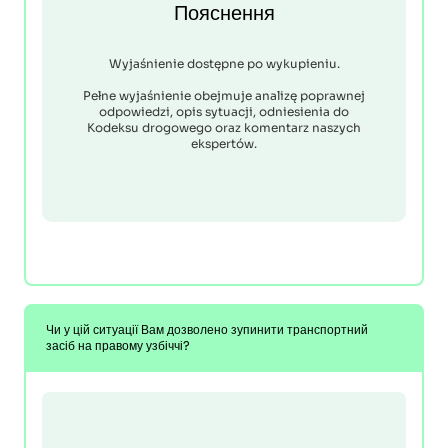
Пояснення
Wyjaśnienie dostępne po wykupieniu.
Pełne wyjaśnienie obejmuje analizę poprawnej
odpowiedzi, opis sytuacji, odniesienia do
Kodeksu drogowego oraz komentarz naszych
ekspertów.
Чи у цій ситуації Вам дозволено зупинити транспортний
засіб на правому узбіччі?