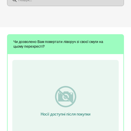
Чи дозволено Вам повертати ліворуч зі своєї смуги на
цьому перехресті?
Носії доступні після покупки