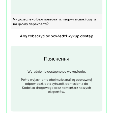
Чи дозволено Вам повертати ліворуч зі своєї смуги
на цьому перехресті?
Aby zobaczyć odpowiedzi wykup dostęp
Пояснення
Wyjaśnienie dostępne po wykupieniu.
Pełne wyjaśnienie obejmuje analizę poprawnej
odpowiedzi, opis sytuacji, odniesienia do
Kodeksu drogowego oraz komentarz naszych
ekspertów.