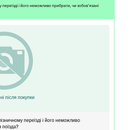
 переїзді і його неможливо прибрати, чи зобов'язані
ні після покупки
ізничному переїзді і його неможливо
я поїзда?