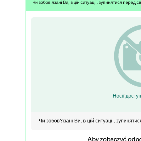
Чи зобов'язані Ви, в цій ситуації, зупинятися перед 
Носії доступ
Чи зобов'язані Ви, в цій ситуації, зупинят
Aby zobaczyć odp