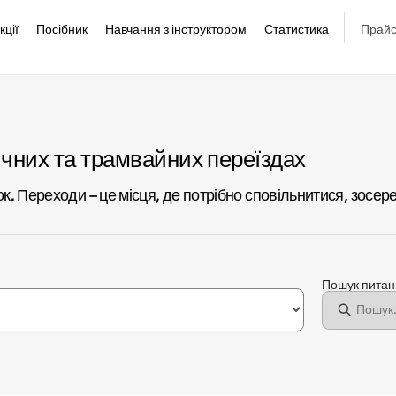
кції
Посібник
Навчання з інструктором
Статистика
Прайс
ичних та трамвайних переїздах
 Переходи – це місця, де потрібно сповільнитися, зосеред
Пошук пита