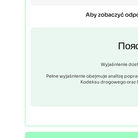
Aby zobaczyć odp
Поя
Wyjaśnienie dos
Pełne wyjaśnienie obejmuje analizę popraw
Kodeksu drogowego oraz 