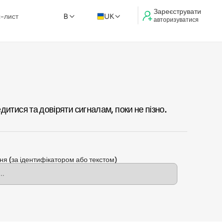
Зареєструвати
-лист
B
UK
авторизуватися
итися та довіряти сигналам, поки не пізно.
ння
(за ідентифікатором або текстом)