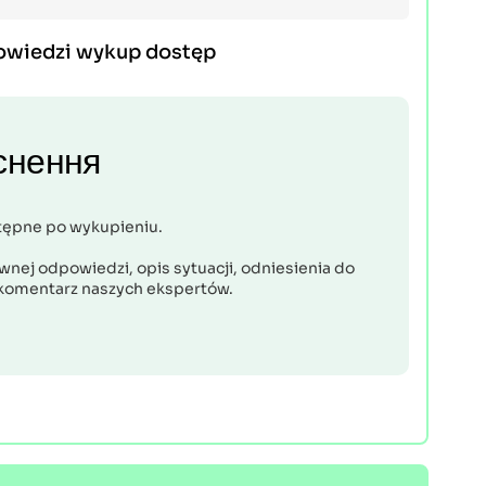
owiedzi wykup dostęp
снення
tępne po wykupieniu.
nej odpowiedzi, opis sytuacji, odniesienia do
komentarz naszych ekspertów.