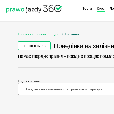
Тести
Курс
Ле
Головна сторінка
Курс
Питання
Поведінка на залізн
Повернутися
Немає твердих правил – поїзд не прощає помилок.
Група питань