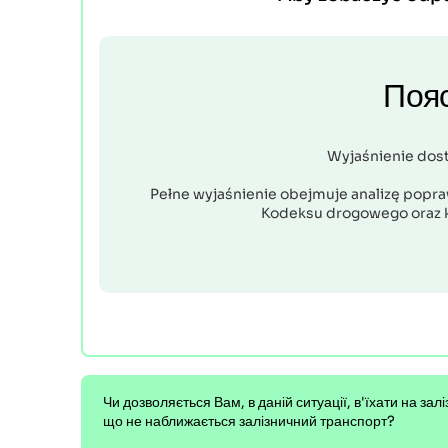
Поя
Wyjaśnienie dos
Pełne wyjaśnienie obejmuje analizę popraw
Kodeksu drogowego oraz 
Чи дозволяється Вам, в даній ситуації, в'їхати на за
що не наближається залізничний транспорт?