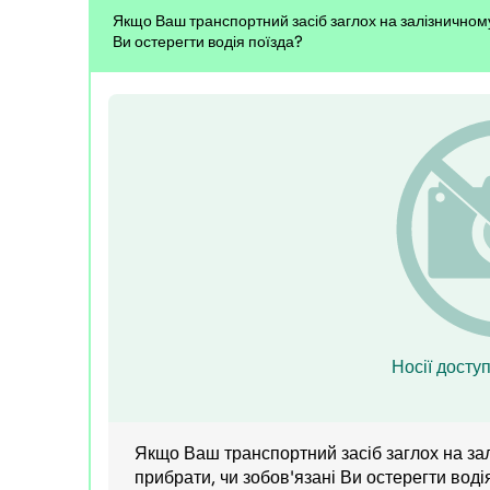
Якщо Ваш транспортний засіб заглох на залізничному
Ви остерегти водія поїзда?
Носії доступ
Якщо Ваш транспортний засіб заглох на зал
прибрати, чи зобов'язані Ви остерегти воді