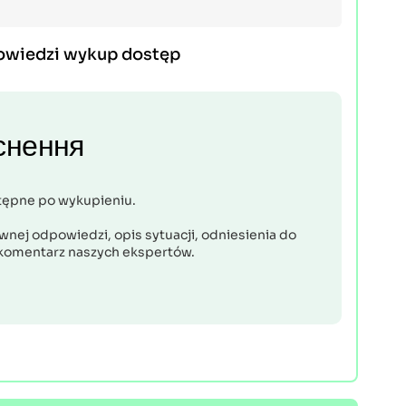
owiedzi wykup dostęp
снення
tępne po wykupieniu.
nej odpowiedzi, opis sytuacji, odniesienia do
komentarz naszych ekspertów.