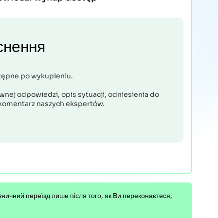
снення
tępne po wykupieniu.
nej odpowiedzi, opis sytuacji, odniesienia do
komentarz naszych ekspertów.
лізничний переїзд лише після того, як Ви переконаєтеся,