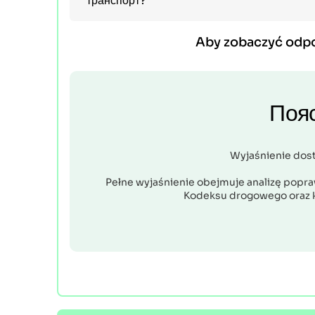
транспорт?
Aby zobaczyć odp
Поя
Wyjaśnienie dos
Pełne wyjaśnienie obejmuje analizę popraw
Kodeksu drogowego oraz 