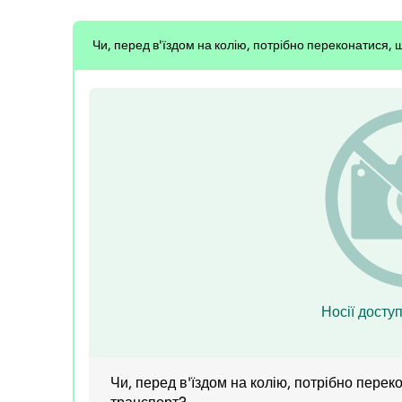
Чи, перед в'їздом на колію, потрібно переконатися,
Носії доступ
Чи, перед в'їздом на колію, потрібно пере