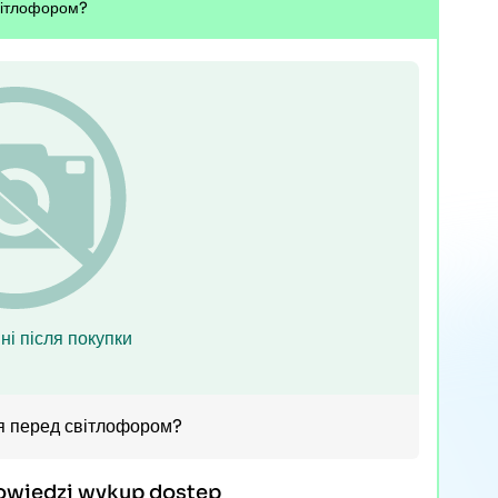
світлофором?
ні після покупки
ися перед світлофором?
owiedzi wykup dostęp