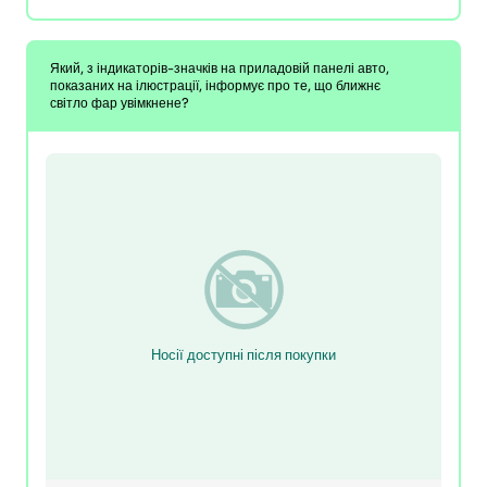
Який, з індикаторів-значків на приладовій панелі авто,
показаних на ілюстрації, інформує про те, що ближнє
світло фар увімкнене?
Носії доступні після покупки