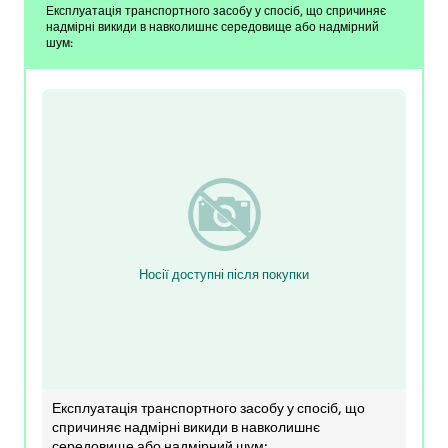
Експлуатація транспортного засобу у спосіб, що спричиняє
надмірні викиди в навколишнє середовище або надмірний
шум:
Носії доступні після покупки
Експлуатація транспортного засобу у спосіб, що
спричиняє надмірні викиди в навколишнє
середовище або надмірний шум: