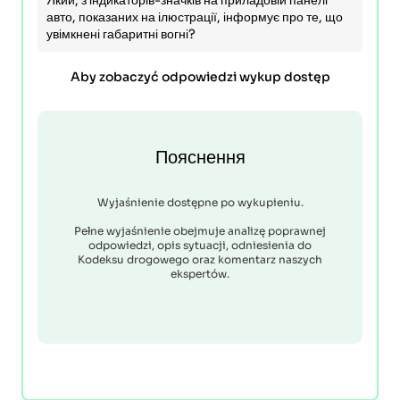
Який, з індикаторів-значків на приладовій панелі
авто, показаних на ілюстрації, інформує про те, що
увімкнені габаритні вогні?
Aby zobaczyć odpowiedzi wykup dostęp
Пояснення
Wyjaśnienie dostępne po wykupieniu.
Pełne wyjaśnienie obejmuje analizę poprawnej
odpowiedzi, opis sytuacji, odniesienia do
Kodeksu drogowego oraz komentarz naszych
ekspertów.