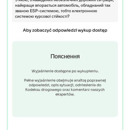
найкраще впорається автомобіль, обладнаний так
званою ESP-системою, тобто електронною
системою курсової стійкості?
Aby zobaczyć odpowiedzi wykup dostęp
Пояснення
Wyjaśnienie dostępne po wykupieniu.
Pełne wyjaśnienie obejmuje analizę poprawnej
odpowiedzi, opis sytuacji, odniesienia do
Kodeksu drogowego oraz komentarz naszych
ekspertów.