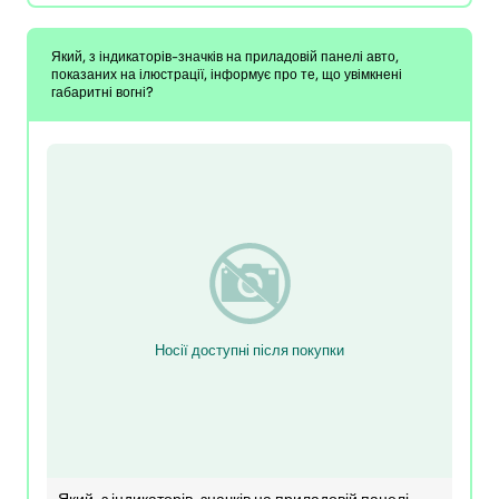
Який, з індикаторів-значків на приладовій панелі авто,
показаних на ілюстрації, інформує про те, що увімкнені
габаритні вогні?
Носії доступні після покупки