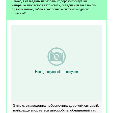
З якою, з наведених небезпечних дорожніх ситуацій,
найкраще впорається автомобіль, обладнаний так званою
ESP-системою, тобто електронною системою курсової
стійкості?
Носії доступні після покупки
З якою, з наведених небезпечних дорожніх ситуацій,
найкраще впорається автомобіль, обладнаний так