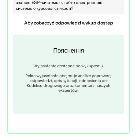
званою ESP-системою, тобто електронною
системою курсової стійкості?
Aby zobaczyć odpowiedzi wykup dostęp
Пояснення
Wyjaśnienie dostępne po wykupieniu.
Pełne wyjaśnienie obejmuje analizę poprawnej
odpowiedzi, opis sytuacji, odniesienia do
Kodeksu drogowego oraz komentarz naszych
ekspertów.