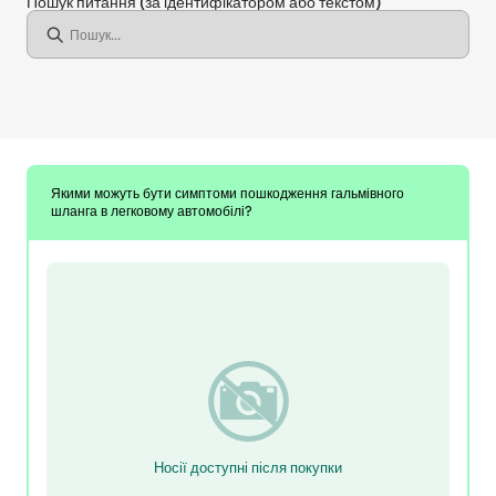
Пошук питання
(за ідентифікатором або текстом)
Якими можуть бути симптоми пошкодження гальмівного
шланга в легковому автомобілі?
Носії доступні після покупки