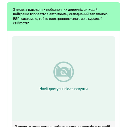
З якою, з наведених небезпечних дорожніх ситуацій,
найкраще впорається автомобіль, обладнаний так званою
ESP-системою, тобто електронною системою курсової
стійкості?
Носії доступні після покупки
З якою, з наведених небезпечних дорожніх ситуацій,