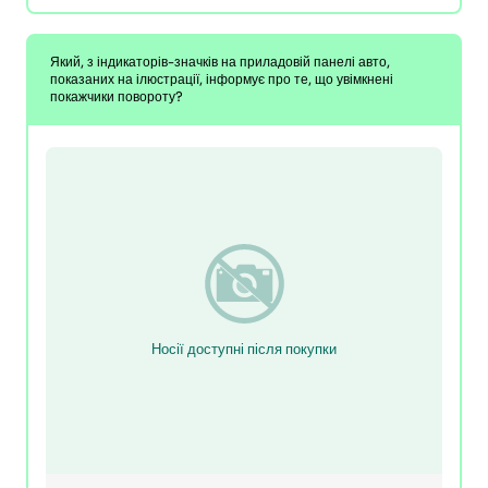
Який, з індикаторів-значків на приладовій панелі авто,
показаних на ілюстрації, інформує про те, що увімкнені
покажчики повороту?
Носії доступні після покупки