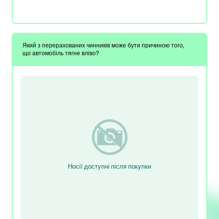
Який з перерахованих чинників може бути причиною того,
що автомобіль тягне вліво?
Носії доступні після покупки